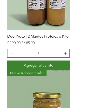
Duo Prote | 2 Mantes Proteica x Kilo
Precio
Precio de oferta
S/ 90.90
S/ 85.90
Agregar al carrito
Nuevo & Espectacular