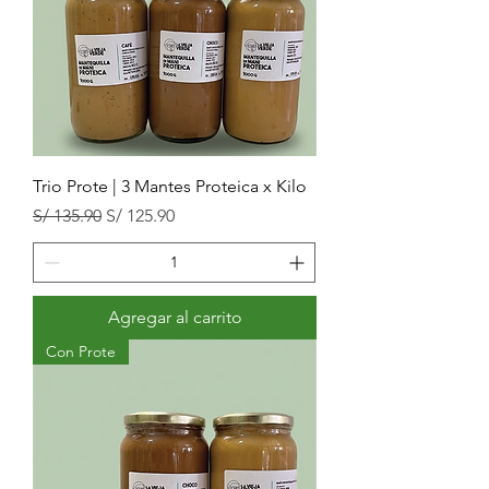
Trio Prote | 3 Mantes Proteica x Kilo
Precio
Precio de oferta
S/ 135.90
S/ 125.90
Agregar al carrito
Con Prote