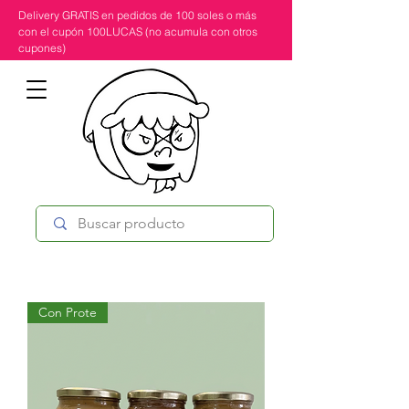
Delivery GRATIS en pedidos de 100 soles o más
con el cupón 100LUCAS (no acumula con otros
cupones)
Con Prote