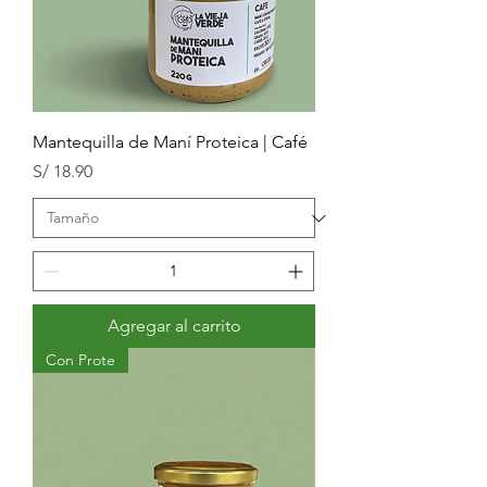
Mantequilla de Maní Proteica | Café
Precio
S/ 18.90
Agregar al carrito
Con Prote