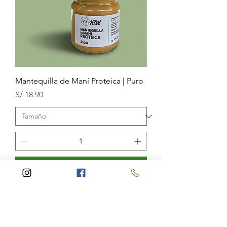
Mantequilla de Maní Proteica | Puro
Precio
S/ 18.90
Agregar al carrito
Con Prote