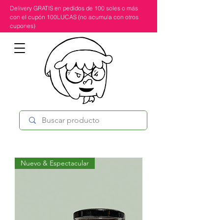
Delivery GRATIS en pedidos de 100 soles o más
con el cupón 100LUCAS (no acumula con otros
cupones)
Nuevo & Espectacular