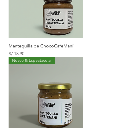
Mantequilla de ChocoCafeManí
Precio
S/ 18.90
Nuevo & Espectacular