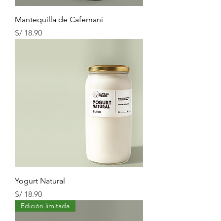
Mantequilla de Cafemaní
Precio
S/ 18.90
Yogurt Natural
Precio
S/ 18.90
Edición limitada